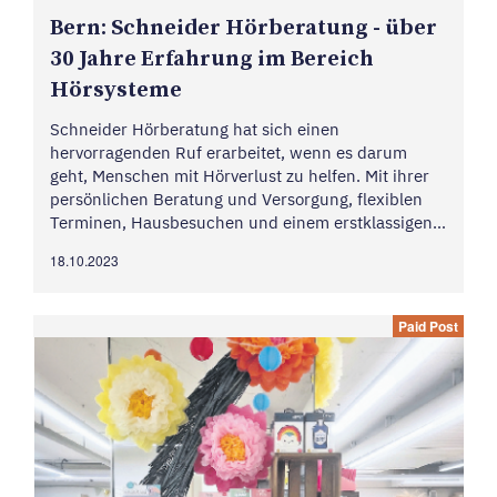
Bern: Schneider Hörbe­ra­tung - über
30 Jahre Erfah­rung im Bereich
Hörsys­teme
Schneider Hörberatung hat sich einen
hervorragenden Ruf erarbeitet, wenn es darum
geht, Menschen mit Hörverlust zu helfen. Mit ihrer
persönlichen Beratung und Versorgung, flexiblen
Terminen, Hausbesuchen und einem erstklassigen
Pflege- und Express-Reparatur-Service im eigenen
18.10.2023
Labor haben sie sich als vertrauenswürdiger Partner
für...
Paid Post